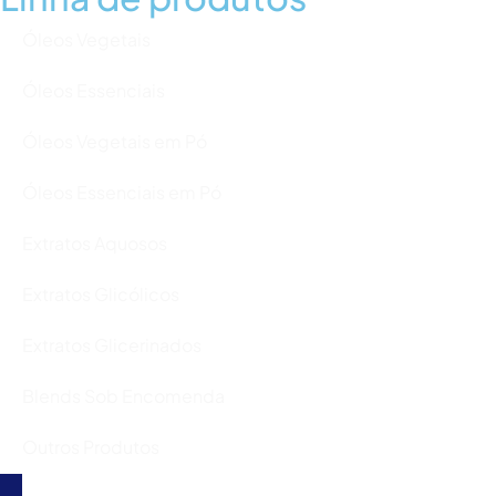
Óleos Vegetais
Óleos Essenciais
Óleos Vegetais em Pó
Óleos Essenciais em Pó
Extratos Aquosos
Extratos Glicólicos
Extratos Glicerinados
Blends Sob Encomenda
Outros Produtos