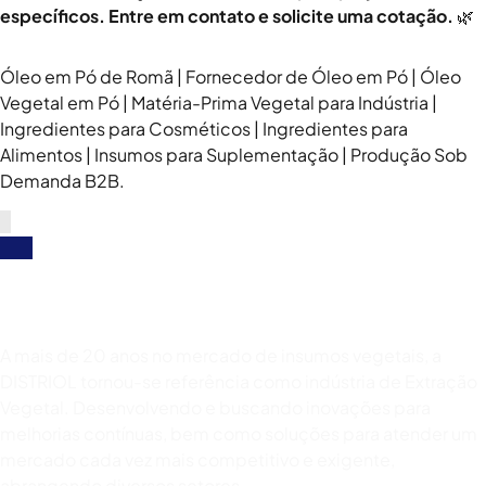
específicos. Entre em contato e solicite uma cotação.
🌿
Óleo em Pó de Romã | Fornecedor de Óleo em Pó | Óleo
Vegetal em Pó | Matéria-Prima Vegetal para Indústria |
Ingredientes para Cosméticos | Ingredientes para
Alimentos | Insumos para Suplementação | Produção Sob
Demanda B2B.
A mais de 20 anos no mercado de insumos vegetais, a
DISTRIOL tornou-se referência como indústria de Extração
Vegetal. Desenvolvendo e buscando inovações para
melhorias contínuas, bem como soluções para atender um
mercado cada vez mais competitivo e exigente,
abrangendo diversos setores.