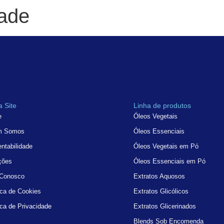
dade
 Site
Linha de produtos
e
Óleos Vegetais
m Somos
Óleos Essenciais
ntabilidade
Óleos Vegetais em Pó
ções
Óleos Essenciais em Pó
 Conosco
Extratos Aquosos
ica de Cookies
Extratos Glicólicos
ica de Privacidade
Extratos Glicerinados
Blends Sob Encomenda