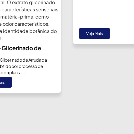
Veja Mais
o Glicerinado de
 Glicerinado de Arruda da
 obtido por processo de
 da planta...
ais