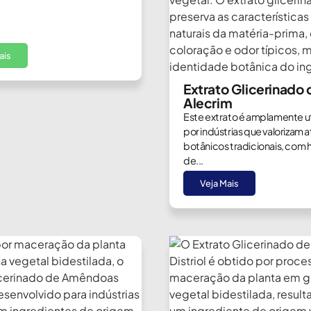
ais
Extrato Glicerinado 
Alecrim
Este extrato é amplamente ut
por indústrias que valorizam a
botânicos tradicionais, com h
de...
Veja Mais