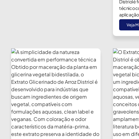
Distriol 
técnico c
aplicação.
Veja M