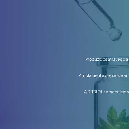
Produzidos através da g
Amplamente presente em f
A DITRIOL fornece extr