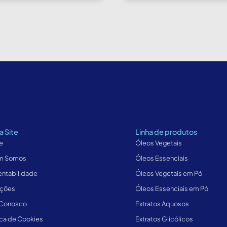
 Site
Linha de produtos
e
Óleos Vegetais
m Somos
Óleos Essenciais
entabilidade
Óleos Vegetais em Pó
ções
Óleos Essenciais em Pó
 Conosco
Extratos Aquosos
ica de Cookies
Extratos Glicólicos