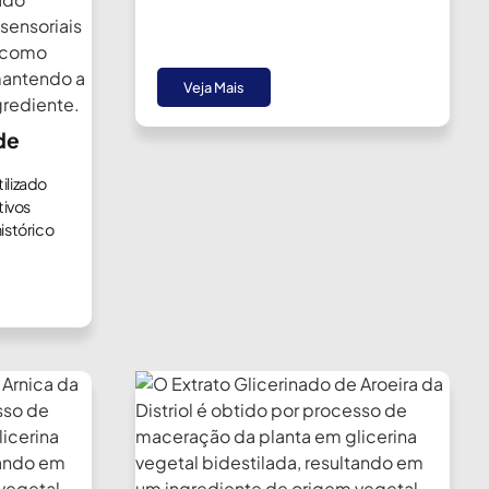
Veja Mais
de
ilizado
tivos
istórico