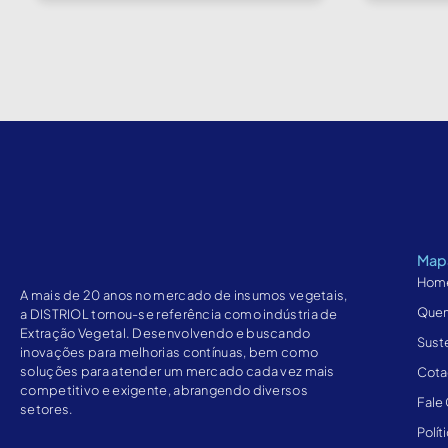
Mapa
Hom
A mais de 20 anos no mercado de insumos vegetais,
Que
a DISTRIOL tornou-se referência como indústria de
Extração Vegetal. Desenvolvendo e buscando
Sust
inovações para melhorias contínuas, bem como
soluções para atender um mercado cada vez mais
Cota
competitivo e exigente, abrangendo diversos
Fale
setores.
Polít