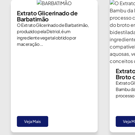
Extrato Glicerinado de
Barbatimão
O Extrato Glicerinado de Barbatimão,
produzido pela Distriol, é um
ingrediente vegetal obtido por
maceração ...
Extrat
Broto 
Extrato G
Bambu da 
processo 
Veja Mais
Veja M