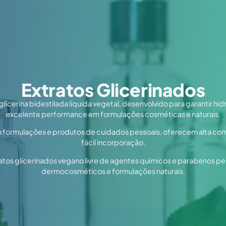
Extratos Glicerinados
licerina bidestilada líquida vegetal, desenvolvido para garantir hi
excelente performance em formulações cosméticas e naturais.
ormulações e produtos de cuidados pessoais, oferecem alta com
fácil incorporação.
atos glicerinados vegano livre de agentes químicos e parabenos pe
dermocosméticos e formulações naturais.