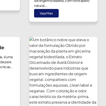
de origem brasileira, com forte apelo
natural,...
Veja Mais
de
ia, é uma
ada para
cnicas...