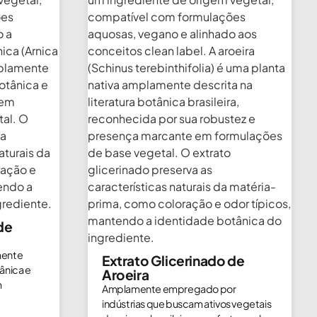
de
mente
Extrato Glicerinado de
ânica e
Aroeira
m
Amplamente empregado por
indústrias que buscam ativos vegetais