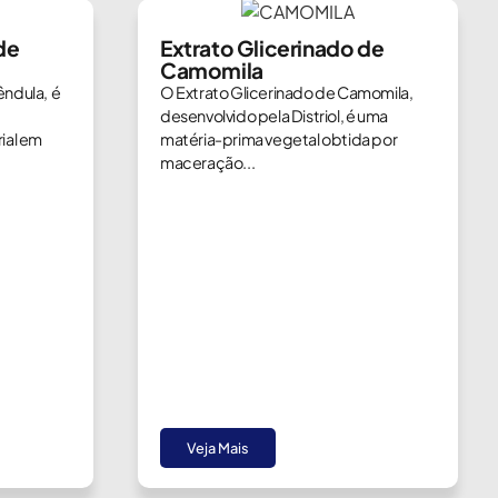
de
Extrato Glicerinado de
Camomila
êndula, é
O Extrato Glicerinado de Camomila,
desenvolvido pela Distriol, é uma
ial em
matéria-prima vegetal obtida por
maceração...
Veja Mais