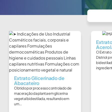
Extrat
Acerol
O Extrato
Distriol p
bidestila
ingredient
Extrato Glicerinado de
Abacateiro
Obtido por processo controlado de
maceração da planta em glicerina
vegetal bidestilada, resultando em
um...