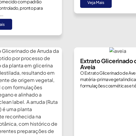
é fornecido com padrão
Veja Mais
ontrolado, pronto para
..
ais
Extrato Glicerinado 
Aveia
O Extrato Glicerinado de Ave
matéria-prima vegetal indic
formulações cosméticas e té