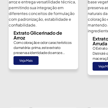
Extrato Glicerinado de
Arroz
Extrat
Com coloração e odor característicos
Arruda
da matéria-prima, este extrato
O Extrato
preserva a identidade do arroz e...
Distriol é
maceração
Veja Mais
Veja M