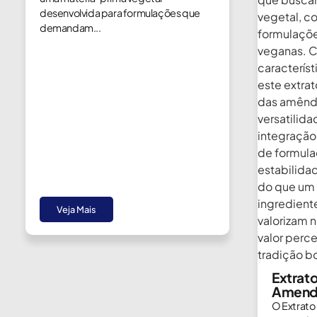
desenvolvida para formulações que
demandam...
Veja Mais
Extrat
Amend
O Extrato