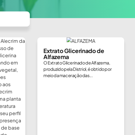
Extrato Glicerinado de
Alfazema
O Extrato Glicerinado de Alfazema,
produzido pela Distriol, é obtido por
meio da maceração das...