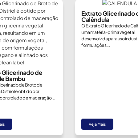
Extrato Glicerinado 
Calêndula
O Extrato Glicerinado de Cal
uma matéria-prima vegetal
desenvolvida para uso industr
formulações...
o Glicerinado de
de Bambu
licerinado de Broto de
Distriol é obtido por
controlado de maceração...
ais
Veja Mais