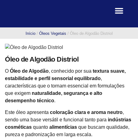
Linha de Produtos
Fale Conosco
Início
/
Óleos Vegetais
/ Óleo de Algodão Distriol
Óleo de Algodão Distriol
O
Óleo de Algodão
, conhecido por sua
textura suave,
estabilidade e perfil sensorial equilibrado
,
características que o tornam essencial em formulações
que exigem
naturalidade, segurança e alto
desempenho técnico
.
Este óleo apresenta
coloração clara e aroma neutro
,
sendo uma base versátil e funcional tanto para
indústrias
cosméticas
quanto
alimentícias
que buscam qualidade,
pureza e padronização em larga escala.