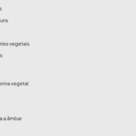
s
runs
tes vegetais
is
rina vegetal
da a âmbar