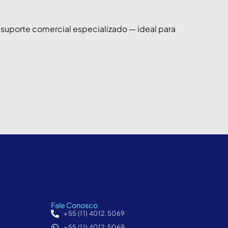
 suporte comercial especializado — ideal para
Fale Conosco
+55 (11) 4012.5069
+55 (11) 4012.5069