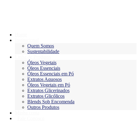
Ir
para
o
conteúdo
Home
Institucional
Quem Somos
Sustentabilidade
Linha de Produtos
Óleos Vegetais
Óleos Essenciais
Óleos Essenciais em Pó
Extratos Aquosos
Óleos Vegetais em Pó
Extratos Glicerinados
Extratos Glicólicos
Blends Sob Encomenda
Outros Produtos
Minha conta
Fale Conosco